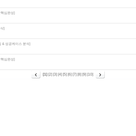
종합핵심완성]
삭]
립 & 성공케이스 분석]
종합핵심완성]
[1]
[2]
[3]
[4]
[5]
[6]
[7]
[8]
[9]
[10]